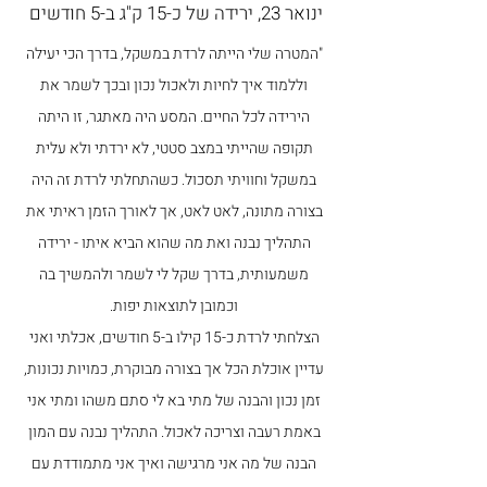
ינואר 23, ירידה של כ-15 ק"ג ב-5 חודשים
"המטרה שלי הייתה לרדת במשקל, בדרך הכי יעילה
וללמוד איך לחיות ולאכול נכון ובכך לשמר את
הירידה לכל החיים.
המסע היה מאתגר, זו היתה
תקופה שהייתי במצב סטטי, לא ירדתי ולא עלית
במשקל וחוויתי תסכול. כשהתחלתי לרדת זה היה
בצורה מתונה, לאט לאט, אך לאורך הזמן ראיתי את
התהליך נבנה ואת מה שהוא הביא איתו - ירידה
משמעותית, בדרך שקל לי לשמר ולהמשיך בה
וכמובן לתוצאות יפות.
הצלחתי לרדת כ-15 קילו ב-5 חודשים, אכלתי ואני
עדיין אוכלת הכל אך בצורה מבוקרת, כמויות נכונות,
זמן נכון והבנה של מתי בא לי סתם משהו ומתי אני
באמת רעבה וצריכה לאכול. התהליך נבנה עם המון
הבנה של מה אני מרגישה ואיך אני מתמודדת עם