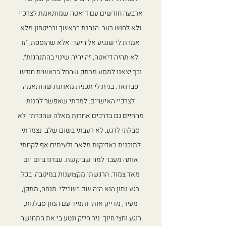
ארבעה חודשים עם דיאטה שמותאמת לצרכיי
ולא לחוש רעב. הנהנת בראשך ובביטחון מלא
אמרת לי שנגיע אל היעד. אלא שהוספת, ״זו
לא תהיה דיאטה, זה יהיה שינוי בהתנהגות״.
וכך יצאנו למסע מרתק שהחל בראשית חודש
פברואר. בנית לי תכנית מאוזנת שהותאמה
לצרכיי האישיים. למדתי שאפשר להנות
מהחיים גם בדרכים אחרות מאלה שהכרתי. לא
סבלתי לרגע. לא רעבתי בשום שלב. נצמדתי
לתוכנית באדיקות מלאה ולעיתים אף לקחתי
אותה מעבר למה שביקשת. עבדנו ביום יום
מאד צמוד. הרגשתי מקצוענות במיטבה. בכל
רגע נתון הוא היה שם בשבילי. מנחה, מתקן,
מעיר, מדייק אותי ותמיד עם המון סבלנות,
רוגע וחצי חיוך. ניר חיזק ונטע בי את התחושה