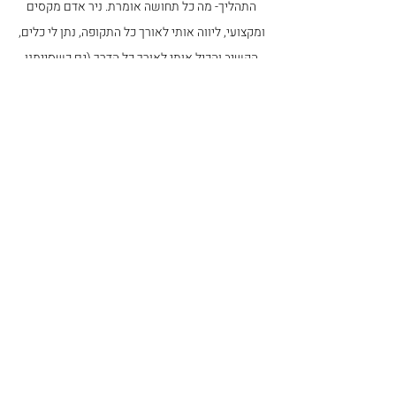
התהליך- מה כל תחושה אומרת.
ניר אדם מקסים
ומקצועי, ליווה אותי לאורך כל התקופה, נתן לי כלים,
הקשיב והכיל אותי לאורך כל הדרך (גם כשסיימנו
הוא המשיך להתעניין). הוא תמיד שם בכל שעה,
נכון לעזור, לתמוך או סתם לתת טיפ שיהפוך את
הכל לקל יותר."